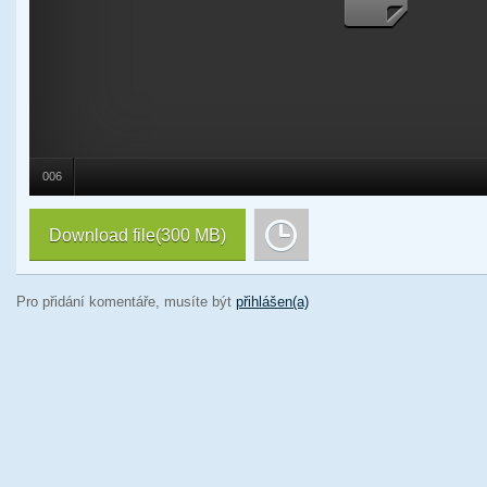
006
Download file
(300 MB)
Pro přidání komentáře, musíte být
přihlášen(a)