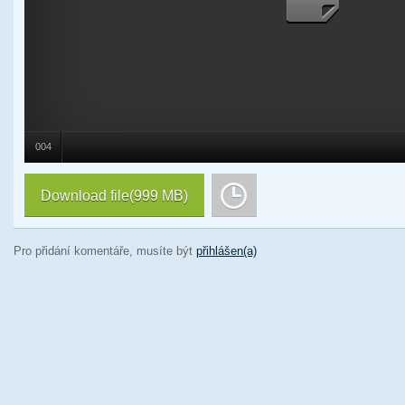
004
Download file
(999 MB)
Pro přidání komentáře, musíte být
přihlášen(a)