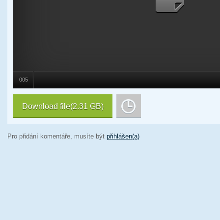
005
Download file
(2.31 GB)
Pro přidání komentáře, musíte být
přihlášen(a)