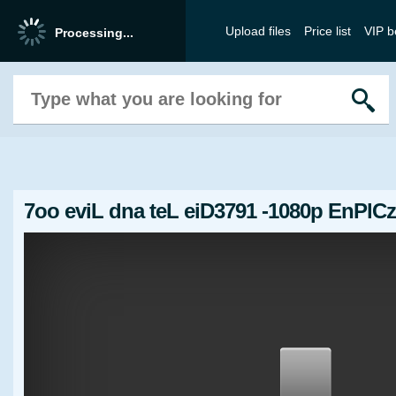
Upload files
Price list
VIP b
7oo eviL dna teL eiD3791 -1080p EnPlCz